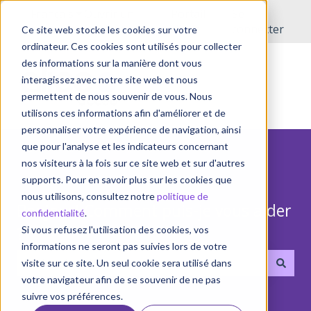
Français
Afficher le sous-menu pour les traductions
Ouvrir un
Portail
Se
incident
client
connecter
Ce site web stocke les cookies sur votre
ordinateur. Ces cookies sont utilisés pour collecter
des informations sur la manière dont vous
interagissez avec notre site web et nous
permettent de nous souvenir de vous. Nous
utilisons ces informations afin d'améliorer et de
personnaliser votre expérience de navigation, ainsi
que pour l'analyse et les indicateurs concernant
nos visiteurs à la fois sur ce site web et sur d'autres
supports. Pour en savoir plus sur les cookies que
nous utilisons, consultez notre
politique de
Bonjour! Comment puis-je vous aider
confidentialité
.
?
Si vous refusez l'utilisation des cookies, vos
informations ne seront pas suivies lors de votre
visite sur ce site. Un seul cookie sera utilisé dans
votre navigateur afin de se souvenir de ne pas
Il n'y a aucune suggestion car le champ de recherche 
suivre vos préférences.