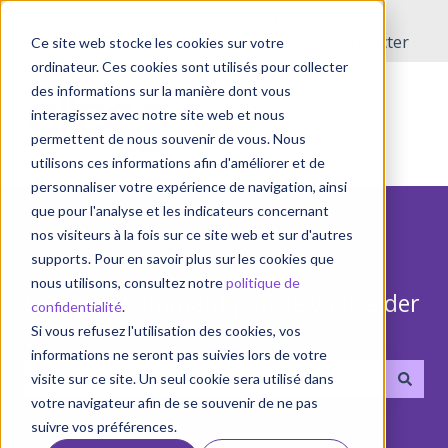
Français
Afficher le sous-menu pour les traductions
Ouvrir un
Portail
Se
incident
client
connecter
Ce site web stocke les cookies sur votre
ordinateur. Ces cookies sont utilisés pour collecter
des informations sur la manière dont vous
interagissez avec notre site web et nous
permettent de nous souvenir de vous. Nous
utilisons ces informations afin d'améliorer et de
personnaliser votre expérience de navigation, ainsi
que pour l'analyse et les indicateurs concernant
nos visiteurs à la fois sur ce site web et sur d'autres
supports. Pour en savoir plus sur les cookies que
nous utilisons, consultez notre
politique de
Bonjour! Comment puis-je vous aider
confidentialité
.
?
Si vous refusez l'utilisation des cookies, vos
informations ne seront pas suivies lors de votre
visite sur ce site. Un seul cookie sera utilisé dans
votre navigateur afin de se souvenir de ne pas
Il n'y a aucune suggestion car le champ de recherche 
suivre vos préférences.