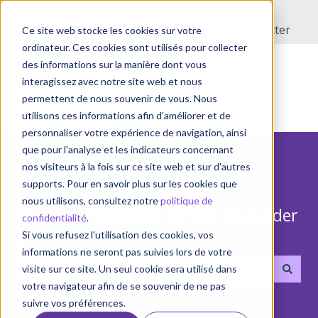
Français
Afficher le sous-menu pour les traductions
Ouvrir un
Portail
Se
incident
client
connecter
Ce site web stocke les cookies sur votre
ordinateur. Ces cookies sont utilisés pour collecter
des informations sur la manière dont vous
interagissez avec notre site web et nous
permettent de nous souvenir de vous. Nous
utilisons ces informations afin d'améliorer et de
personnaliser votre expérience de navigation, ainsi
que pour l'analyse et les indicateurs concernant
nos visiteurs à la fois sur ce site web et sur d'autres
supports. Pour en savoir plus sur les cookies que
nous utilisons, consultez notre
politique de
Bonjour! Comment puis-je vous aider
confidentialité
.
?
Si vous refusez l'utilisation des cookies, vos
informations ne seront pas suivies lors de votre
visite sur ce site. Un seul cookie sera utilisé dans
votre navigateur afin de se souvenir de ne pas
Il n'y a aucune suggestion car le champ de recherche 
suivre vos préférences.