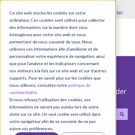
Français
Afficher le sous-menu pour les traductions
Ouvrir un
Portail
Se
incident
client
connecter
Ce site web stocke les cookies sur votre
ordinateur. Ces cookies sont utilisés pour collecter
des informations sur la manière dont vous
interagissez avec notre site web et nous
permettent de nous souvenir de vous. Nous
utilisons ces informations afin d'améliorer et de
personnaliser votre expérience de navigation, ainsi
que pour l'analyse et les indicateurs concernant
nos visiteurs à la fois sur ce site web et sur d'autres
supports. Pour en savoir plus sur les cookies que
nous utilisons, consultez notre
politique de
Bonjour! Comment puis-je vous aider
confidentialité
.
?
Si vous refusez l'utilisation des cookies, vos
informations ne seront pas suivies lors de votre
visite sur ce site. Un seul cookie sera utilisé dans
votre navigateur afin de se souvenir de ne pas
Il n'y a aucune suggestion car le champ de recherche 
suivre vos préférences.