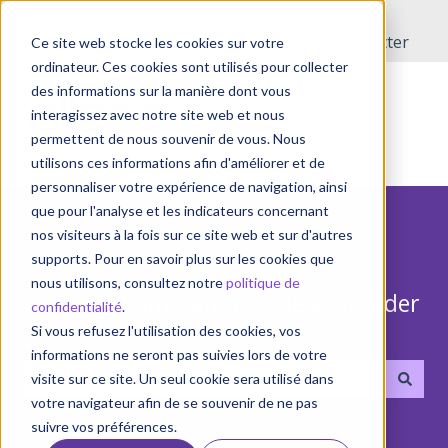
Français
Afficher le sous-menu pour les traductions
Ouvrir un
Portail
Se
incident
client
connecter
Ce site web stocke les cookies sur votre
ordinateur. Ces cookies sont utilisés pour collecter
des informations sur la manière dont vous
interagissez avec notre site web et nous
permettent de nous souvenir de vous. Nous
utilisons ces informations afin d'améliorer et de
personnaliser votre expérience de navigation, ainsi
que pour l'analyse et les indicateurs concernant
nos visiteurs à la fois sur ce site web et sur d'autres
supports. Pour en savoir plus sur les cookies que
nous utilisons, consultez notre
politique de
Bonjour! Comment puis-je vous aider
confidentialité
.
?
Si vous refusez l'utilisation des cookies, vos
informations ne seront pas suivies lors de votre
visite sur ce site. Un seul cookie sera utilisé dans
votre navigateur afin de se souvenir de ne pas
Il n'y a aucune suggestion car le champ de recherche 
suivre vos préférences.