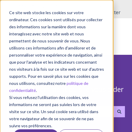
Français
Afficher le sous-menu pour les traductions
Ouvrir un
Portail
Se
incident
client
connecter
Ce site web stocke les cookies sur votre
ordinateur. Ces cookies sont utilisés pour collecter
des informations sur la manière dont vous
interagissez avec notre site web et nous
permettent de nous souvenir de vous. Nous
utilisons ces informations afin d'améliorer et de
personnaliser votre expérience de navigation, ainsi
que pour l'analyse et les indicateurs concernant
nos visiteurs à la fois sur ce site web et sur d'autres
supports. Pour en savoir plus sur les cookies que
nous utilisons, consultez notre
politique de
Bonjour! Comment puis-je vous aider
confidentialité
.
?
Si vous refusez l'utilisation des cookies, vos
informations ne seront pas suivies lors de votre
visite sur ce site. Un seul cookie sera utilisé dans
votre navigateur afin de se souvenir de ne pas
Il n'y a aucune suggestion car le champ de recherche 
suivre vos préférences.