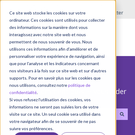
Français
Afficher le sous-menu pour les traductions
Ouvrir un
Portail
Se
incident
client
connecter
Ce site web stocke les cookies sur votre
ordinateur. Ces cookies sont utilisés pour collecter
des informations sur la manière dont vous
interagissez avec notre site web et nous
permettent de nous souvenir de vous. Nous
utilisons ces informations afin d'améliorer et de
personnaliser votre expérience de navigation, ainsi
que pour l'analyse et les indicateurs concernant
nos visiteurs à la fois sur ce site web et sur d'autres
supports. Pour en savoir plus sur les cookies que
nous utilisons, consultez notre
politique de
Bonjour! Comment puis-je vous aider
confidentialité
.
?
Si vous refusez l'utilisation des cookies, vos
informations ne seront pas suivies lors de votre
visite sur ce site. Un seul cookie sera utilisé dans
votre navigateur afin de se souvenir de ne pas
Il n'y a aucune suggestion car le champ de recherche 
suivre vos préférences.