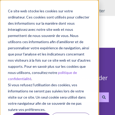
Français
Afficher le sous-menu pour les traductions
Ouvrir un
Portail
Se
incident
client
connecter
Ce site web stocke les cookies sur votre
ordinateur. Ces cookies sont utilisés pour collecter
des informations sur la manière dont vous
interagissez avec notre site web et nous
permettent de nous souvenir de vous. Nous
utilisons ces informations afin d'améliorer et de
personnaliser votre expérience de navigation, ainsi
que pour l'analyse et les indicateurs concernant
nos visiteurs à la fois sur ce site web et sur d'autres
supports. Pour en savoir plus sur les cookies que
nous utilisons, consultez notre
politique de
Bonjour! Comment puis-je vous aider
confidentialité
.
?
Si vous refusez l'utilisation des cookies, vos
informations ne seront pas suivies lors de votre
visite sur ce site. Un seul cookie sera utilisé dans
votre navigateur afin de se souvenir de ne pas
Il n'y a aucune suggestion car le champ de recherche 
suivre vos préférences.