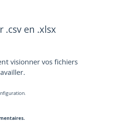
 .csv en .xlsx
 visionner vos fichiers
vailler.
nfiguration.
mentaires.